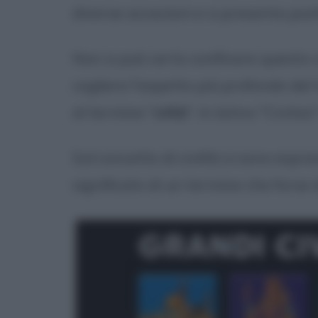
diverse accezioni e si presenta piu
Non si può certo confinare questo 
cogliere l'aspetto più profondo del
al termine "
città
". In latino "Civita
Sul concetto di civiltà si sono espres
significato di un termine che forse