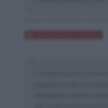
Le Foreste a precedere le Civiltà, 
FRANCOIS-RENÈ DE CHATEAU
Frasi di Francois-Renè De Chateaubriand
E' compito educativo e formativo de
adeguare la "civiltà" e la morali
dell'apparato economico di produ
ogni singolo individuo riuscirà a