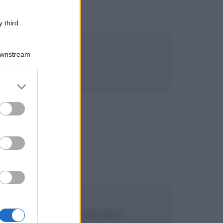
 third
Downstream
er and store
to grant or
ed purposes
ntrollare i nostri pensieri.