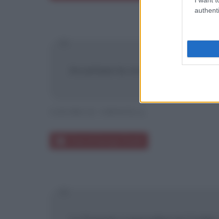
authenti
Accettare la civiltà quale essa è
GEORGE ORWELL
Frasi di George Orwell