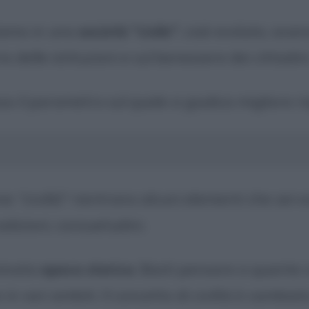
viamo in una
società "civile"
, cioè evoluta, avan
o delle istituzioni e sul benessere dei cittadini
o il parametro sul quale si giudica migliore ri
one
"civiltà"
rientrano alcuni elementi che serv
tradizioni, consuetudini.
rminata
epoca storica
. Basti pensare a quante c
e in vari ambiti. Il concetto di civiltà è cambi