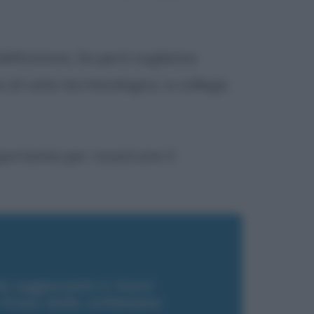
definizione. Se però vogliamo
to di vista terminologico, si collega
mportante per ricostruire il
a aggiornato e ricevi
a frase della settimana