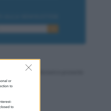
TI ALLA NEWSLETTER
E-mail
OK
rasi, citazioni, aforismi e proverbi:
sonal or
ection to
 governo
nterest-
closed to