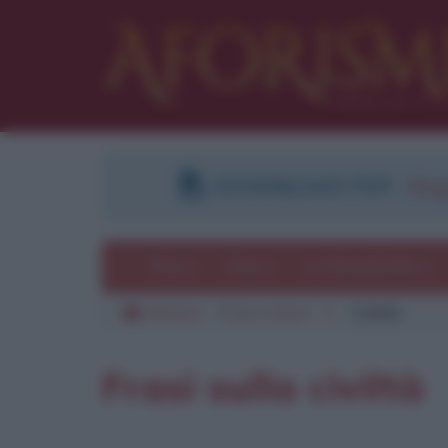
DOWNLOAD PDF
:
Regi
Temi
Frasi
Le frasi più lette
Aforismi
Frasi a tema
C
Civiltà
Frasi sulla civiltà