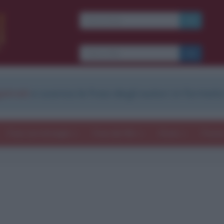
strati
e scarica le frasi degli autori in formato
Frasi con immagini
Frasi dei film
Storie
Poesi