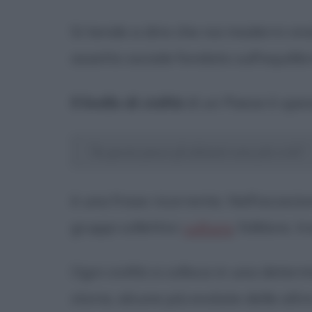
Si tende a dire che noi moderni vi
assetto sociale fondato sull'equilibri
Il livello di civiltà
di un Paese è spess
"In questo paese gli abitanti sono più civili"
è una frase ricorrente. Nell'accezi
gruppi collettivi:
cultura
, folklore, 
Ogni civiltà si colloca in una dete
storia, alcune più evolute delle altr