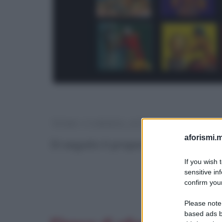
TEMI CORRELATI
aforismi.m
Di seguito ti proponiamo anche altri 
If you wish 
sensitive in
confirm your
Frasi s
Please note
based ads b