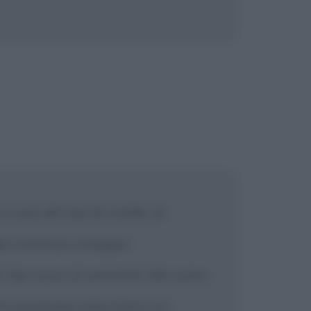
più alti tipi di civiltà, di
del continuo sviluppo
i tipi nuovi di umanità. Ma come
 la pressione educativa sui