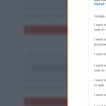
Opted 
CHARLES DARWIN
Google 
I want t
web or d
Frasi di Charles Darwin
I want t
purpose
I want 
I want t
La razza umana finirà per eccesso
web or d
I want t
or app.
RALPH WALDO EMERSON
I want t
Frasi di Ralph Waldo Emerson
I want t