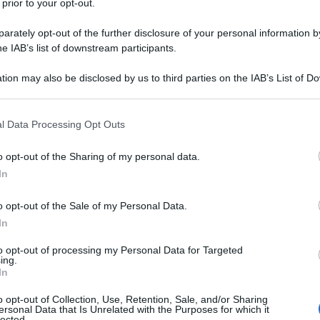
oni e frasi sul tema: civiltà
 prior to your opt-out.
rately opt-out of the further disclosure of your personal information by
he IAB’s list of downstream participants.
tion may also be disclosed by us to third parties on the IAB’s List of 
arsi di inutili necessità.
 that may further disclose it to other third parties.
 that this website/app uses one or more Google services and may gath
l Data Processing Opt Outs
including but not limited to your visit or usage behaviour. You may click 
 to Google and its third-party tags to use your data for below specifi
o opt-out of the Sharing of my personal data.
ogle consent section.
In
o opt-out of the Sale of my Personal Data.
In
to opt-out of processing my Personal Data for Targeted
ing.
In
o opt-out of Collection, Use, Retention, Sale, and/or Sharing
tà morali consiste nel riconoscere che dovremmo co
ersonal Data that Is Unrelated with the Purposes for which it
lected.