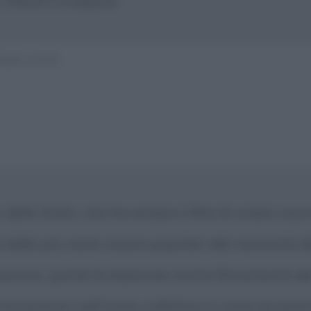
i Deserti a seguire.
BRIAND
llo Stato, che ha sempre il fine di creare nuovi e 
tà delle più vaste masse popolari alle necessità 
zione, quindi di elaborare anche fisicamente de
 incorporarsi nell'uomo collettivo e come avverrà