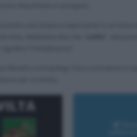
ttosto sfaccettato e variegato.
concetto così ampio e importante in un'unica 
 termine, dobbiamo dire che "
civiltà
" , dal pun
s" significa "Cittadinanza".
si filosofi e antropologi. Il loro contributo è i
 diamo per scontato.
Rest
subito l