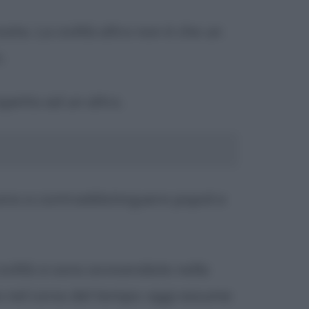
zata. La civiltà altro non è che un
.
spetto ad un altro.
ono a contraddistinguere popoli e
iviltà si sono avvicendate nella
ato nel corso del tempo: oggi assume