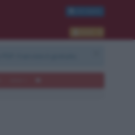
PDF GRATIS
Accedi
 PDF. Il servizio è gratuito.
e
Autori