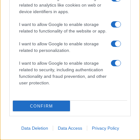
related to analytics like cookies on web or
device identifiers in apps.
I want to allow Google to enable storage
related to functionality of the website or app.
I want to allow Google to enable storage
related to personalization.
I want to allow Google to enable storage
related to security, including authentication
functionality and fraud prevention, and other
Starsky & Hutch
user protection.
CONFIRM
Data Deletion
Data Access
Privacy Policy