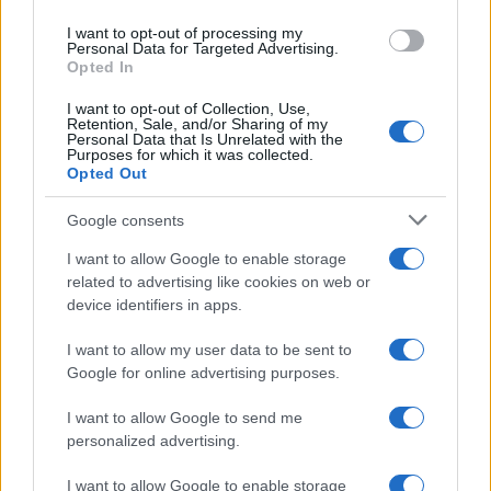
use your data for below specified purposes in below Google
I want to opt-out of processing my
più gradito giorno,
pien di speme e
|
consent section.
Personal Data for Targeted Advertising.
Opted In
di gioia:
diman tristezza e noia
|
|
I want to opt-out of Collection, Use,
Retention, Sale, and/or Sharing of my
recheran l'ore, ed al travaglio usato
|
Personal Data that Is Unrelated with the
Purposes for which it was collected.
Opted Out
ciascuno in suo pensier farà ritorno.
Google consents
Garzoncello scherzoso,
cotesta
|
|
I want to allow Google to enable storage
related to advertising like cookies on web or
età fiorita
è come un giorno
|
device identifiers in apps.
d'allegrezza pieno,
giorno chiaro,
|
I want to allow my user data to be sent to
Google for online advertising purposes.
sereno,
che precorre alla festa di
|
I want to allow Google to send me
tua vita.
Godi, fanciullo mio; stato
|
personalized advertising.
I want to allow Google to enable storage