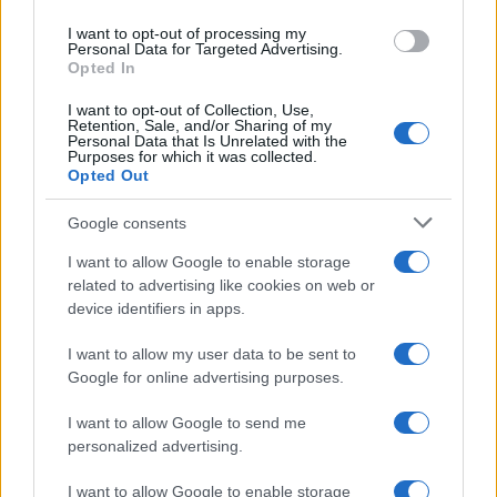
insieme pur percorrendo strade
use your data for below specified purposes in below Google
I want to opt-out of processing my
consent section.
Personal Data for Targeted Advertising.
differenti, pur essendo distanti,
Opted In
I want to opt-out of Collection, Use,
come noi due, centinaia di migliaia
Retention, Sale, and/or Sharing of my
Personal Data that Is Unrelated with the
Purposes for which it was collected.
di chilometri.
Opted Out
Google consents
SUSANNA TAMARO
I want to allow Google to enable storage
related to advertising like cookies on web or
Cara Mathilda. Lettere a un'amica
Cit. da
device identifiers in apps.
I want to allow my user data to be sent to
Frasi di Susanna Tamaro
Google for online advertising purposes.
I want to allow Google to send me
personalized advertising.
I want to allow Google to enable storage