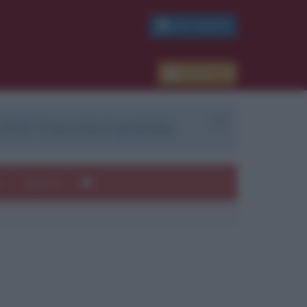
PDF GRATIS
Accedi
 PDF. Il servizio è gratuito.
e
Autori