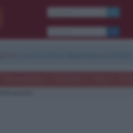
strati
e scarica le frasi degli autori in formato
Frasi con immagini
Frasi dei film
Storie
Poesi
 delitto perfetto