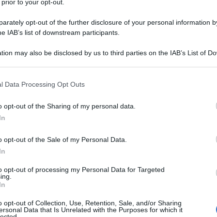
 prior to your opt-out.
uttazione, la donna riesce a difendersi e
rately opt-out of the further disclosure of your personal information by
he IAB’s list of downstream participants.
schiena un paio di forbici. Wendice, che
tion may also be disclosed by us to third parties on the IAB’s List of 
 che è accaduto, rientra
 that may further disclose it to other third parties.
 della situazione per sfruttare
 that this website/app uses one or more Google services and may gath
l Data Processing Opt Outs
o. Con freddezza e cinismo, riesce a
including but not limited to your visit or usage behaviour. You may click 
 to Google and its third-party tags to use your data for below specifi
o opt-out of the Sharing of my personal data.
coinvolgere sé stesso e nel contempo far
ogle consent section.
In
ne la chiave nella borsetta della moglie
o opt-out of the Sale of my Personal Data.
dell'impermeabile di Swann, onde far
In
prire la porta; fa sparire la sciarpa
to opt-out of processing my Personal Data for Targeted
ing.
uisce con una calza di Margot; lascia una
In
ca al cadavere, per dimostrare quale
o opt-out of Collection, Use, Retention, Sale, and/or Sharing
ersonal Data that Is Unrelated with the Purposes for which it
lected.