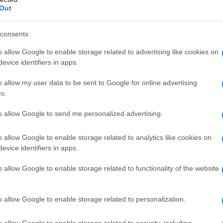
Out
tibolo. Mark fa di tutto per convincere
consents
o allow Google to enable storage related to advertising like cookies on
ndante di Swann, accollandosi la
evice identifiers in apps.
 omicidio, e salvare Margot, ma senza
o allow my user data to be sent to Google for online advertising
, zelante e intelligente investigatore di
s.
icismo sull'innocenza della donna,
to allow Google to send me personalized advertising.
vicenda c'è qualcosa di poco chiaro e,
o allow Google to enable storage related to analytics like cookies on
 abile stratagemma, trova le prove per
evice identifiers in apps.
 e incolpare il marito-mandante.
o allow Google to enable storage related to functionality of the website
il buon esito delle indagini afferma: "Si
o allow Google to enable storage related to personalization.
ti ci salvino dai poliziotti dilettanti".
o allow Google to enable storage related to security, including