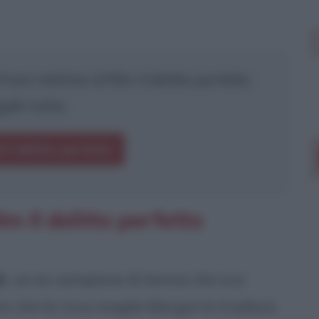
rasi relative al film
Il delitto perfetto
.
gile tutte.
i Il delitto perfetto
m Il delitto perfetto
d
), un ex campione di tennis che ora
re che la ricca moglie Margot lo tradisce