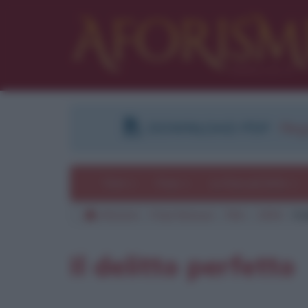
DOWNLOAD PDF
:
Regi
Temi
Frasi
Le frasi più lette
Aforismi
Frasi famose
Film
1954
Il
Il delitto perfetto