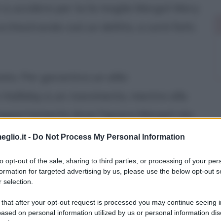
a uccidere per lui la moglie Margot Mary
 orchestrando così un delitto, a conti fatti,
to. Per garantirsi un alibi
 Halliday a un ricevimento, mentre alla
'appartamento dove l'ignara Margot sta
ice chiama la moglie al telefono per far
eglio.it -
Do Not Process My Personal Information
a a rispondere e viene aggredita alle
to opt-out of the sale, sharing to third parties, or processing of your per
 tende, il quale tenta di strangolarla con
formation for targeted advertising by us, please use the below opt-out s
 selection.
 that after your opt-out request is processed you may continue seeing i
ased on personal information utilized by us or personal information dis
 consente però a Margot di liberarsi