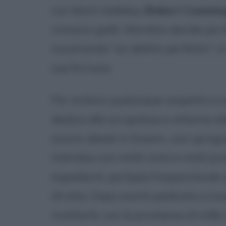
con Mark Halliday (
Robert Cummin
romanzi gialli. Wendice decide per
inscenando "un delitto perfetto", 
sua fortuna.
Per evitare qualunque sospetto a s
dedica alla scrupolosa e attenta el
sicario ideale in Swann, uno spregi
individuo con molti nomi e molti pre
espedienti, perlopiù frequentando 
sfrutta. Dopo averlo pedinato a lung
ricattarlo, con la promessa di mille