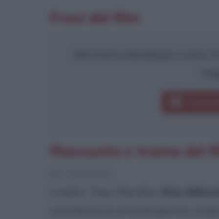
Frasi del film
Nel nostro database ci sono 5 f
Leg
Frasi d
Riassunto e trama del fil
[da Wikipedia]
Londra. Tony Wendice (
Ray Millan
commercia in articoli sportivi, scop