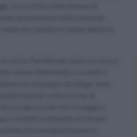
gs
), uno scrittore statunitense di
tanto di sbarazzarsi della consorte
in modo da ereditare a tempo debito la
uo carico, Wendice per quasi un anno si
aborazione dell'omicidio, trovando il
udicato ex compagno di college, losco
cedenti penali, e che ora vive di
alcune signore sole che corteggia e
o e studiate le abitudini di vita per
 sterline e la consegna di cento in