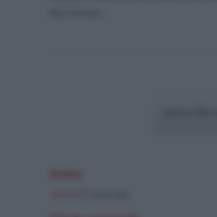
Mortensen.
Questo film 
Anno
1954
(72 anni fa)