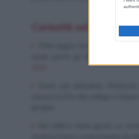
authenti
Curiosità sul film
Il film segna l'inizio della collab
quale girerà gli altri due film suc
ladro
.
Come sua abitudine, Hitchcoc
mostra la foto del college a Swann,
gruppo.
Nel 1998 è stato girato un rem
Andrew Davis e interpretato da M