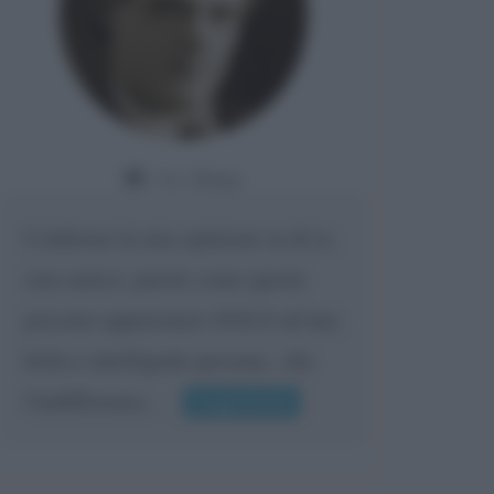
Da:
Giusy
Confermo la mia opinione su di te,
cara amica: parole come queste
possono appartenere SOLO ad una
bella e intelligente persona.. che
l'indifferenza,...
Leggi di più