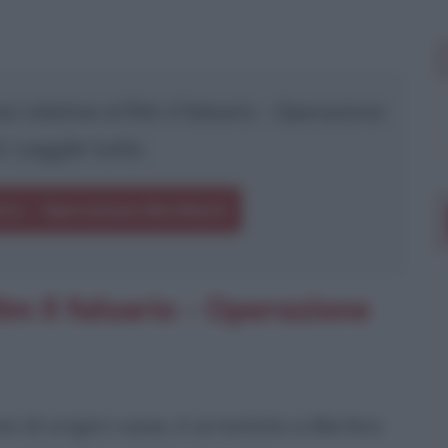
i relative al film
Il falsario - Operazione
d
. Leggile tutte.
sario - Operazione Bernhard
lm Il falsario - Operazione
 di origini russe, è arrestato a Berlino