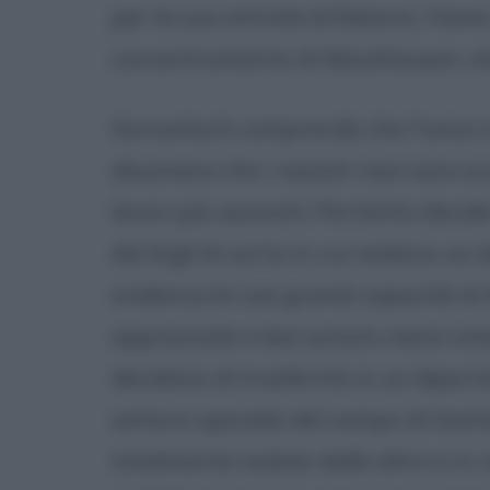
per la sua attività di falsario. Vien
concentramento di Mauthausen, et
Sorowitsch comprende che l'unico
disumano che i nazisti riservano ai p
lavori più usuranti. Pertanto deci
dei fogli di carta in cui realizza u
evidenza le sue grandi capacità di i
apprezzate e ben presto viene nota
decidono di trasferirlo in un dipar
settore speciale del campo di Sac
totalmente isolate dalle altre e in 