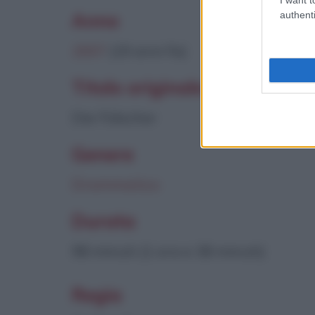
authenti
Anno
2007
(19 anni fa)
Titolo originale
Die Fälscher
Genere
Drammatico
Durata
98 minuti (1 ora e 38 minuti)
Regia