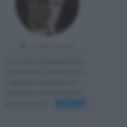
Da:
Gladys Bozanic
Cara Giusy, vedi oggigiorno dove
ti porta l'umiltà... chiedilo a me e
ti spiegherò come questa viene
ricambiata, al minimo uno passa
per scemo perché...
Leggi di più