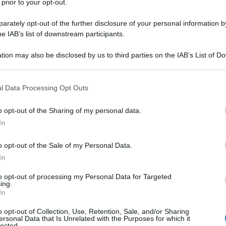
 prior to your opt-out.
rately opt-out of the further disclosure of your personal information by
 con la falsificazione delle sterline,
he IAB’s list of downstream participants.
Inghilterra, si passa a produrre i dollari.
tion may also be disclosed by us to third parties on the IAB’s List of 
 that may further disclose it to other third parties.
ù pressanti, un tipografo di idee
 that this website/app uses one or more Google services and may gath
l Data Processing Opt Outs
ehl
), si rifiuta di assecondare
including but not limited to your visit or usage behaviour. You may click 
 to Google and its third-party tags to use your data for below specifi
rande giovamento alla causa nazista.
o opt-out of the Sharing of my personal data.
ogle consent section.
In
ulta molto lunga e faticosa, soprattutto
o opt-out of the Sale of my Personal Data.
d opera di Burger. Questo finché nel 1945 i
In
rigionieri liberati.
to opt-out of processing my Personal Data for Targeted
ing.
In
re un enorme quantitativo di dollari falsi
o opt-out of Collection, Use, Retention, Sale, and/or Sharing
ersonal Data that Is Unrelated with the Purposes for which it
, dilapida deliberatamente al gioco
lected.