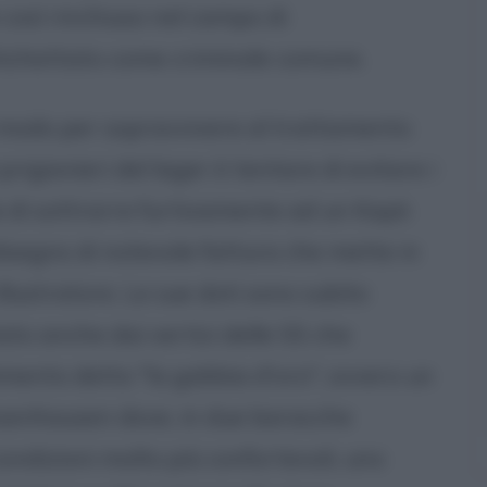
e così rinchiuso nel campo di
ichettato come criminale comune.
 modo per sopravvivere al trattamento
rigionieri del lager è tentare di evitare i
de di sottrarre furtivamente ad un Kapò
n disegno di notevole fattura che mette in
llustratore. Le sue doti sono subito
to anche dai vertici delle SS che
timento detto "la gabbia d'oro", ovvero un
hsenhausen dove, in due baracche
condizioni molto più confortevoli, uno