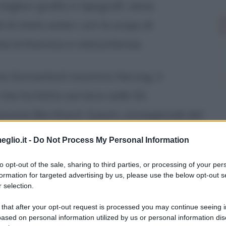
 migliori grafici e tipografi, viene
i di stato esteri, con lo scopo di
ia britannica e statunitense.
 Sorowitsch incontra Herzog, il
 che ha fatto carriera nelle SS
azione Bernhard. Questi, consapevole del
ione dipenda dal rinomato falsario, cerca
eglio.it -
Do Not Process My Personal Information
o anche in modo accondiscendente e
to opt-out of the sale, sharing to third parties, or processing of your per
l lager, il cinico Sorowitsch stringe
formation for targeted advertising by us, please use the below opt-out s
 selection.
no che in seguito viene ucciso da un
 that after your opt-out request is processed you may continue seeing i
 e quindi non più in grado di essere
ased on personal information utilized by us or personal information dis