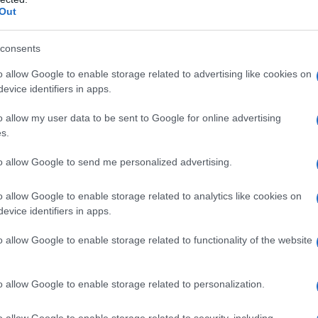
Out
 servire ai suoi aguzzini. Una donna che
un attimo, lo raggiunge in spiaggia per
consents
. Lui la tranquillizza dicendo che i soldi
o allow Google to enable storage related to advertising like cookies on
evice identifiers in apps.
o allow my user data to be sent to Google for online advertising
s.
to allow Google to send me personalized advertising.
o allow Google to enable storage related to analytics like cookies on
evice identifiers in apps.
o allow Google to enable storage related to functionality of the website
su
o allow Google to enable storage related to personalization.
o allow Google to enable storage related to security, including