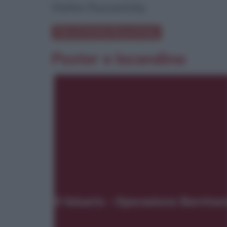
Stefan Ruzowitzky
Film di Stefan Ruzowitzky
Poster e locandina