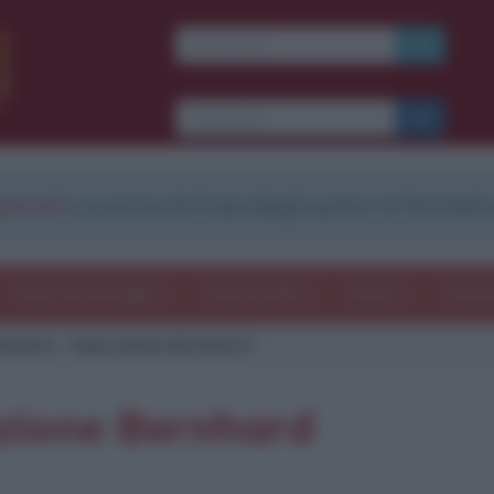
strati
e scarica le frasi degli autori in formato
Frasi con immagini
Frasi dei film
Storie
Poesi
 falsario - Operazione Bernhard
azione Bernhard