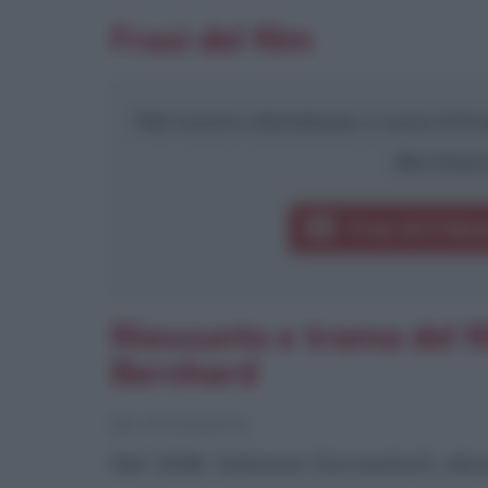
Frasi del film
Nel nostro database ci sono 6 fras
Bernhar
Frasi di Il fal
Riassunto e trama del fi
Bernhard
[da Wikipedia]
Nel 1936, Salomon Sorowitsch, ebreo