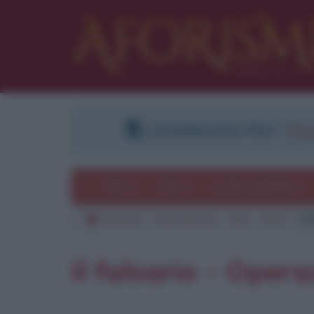
DOWNLOAD PDF
:
Regi
Temi
Frasi
Le frasi più lette
Aforismi
Frasi famose
Film
2007
Il
Il falsario - Oper