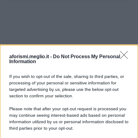
aforismi.meglio.it -
Do Not Process My Personal
Information
If you wish to opt-out of the sale, sharing to third parties, or
processing of your personal or sensitive information for
Ricevi LE FRASI PIÙ BELLE via e-mail
targeted advertising by us, please use the below opt-out
section to confirm your selection.
E-mail
OK
Please note that after your opt-out request is processed you
may continue seeing interest-based ads based on personal
information utilized by us or personal information disclosed to
third parties prior to your opt-out.