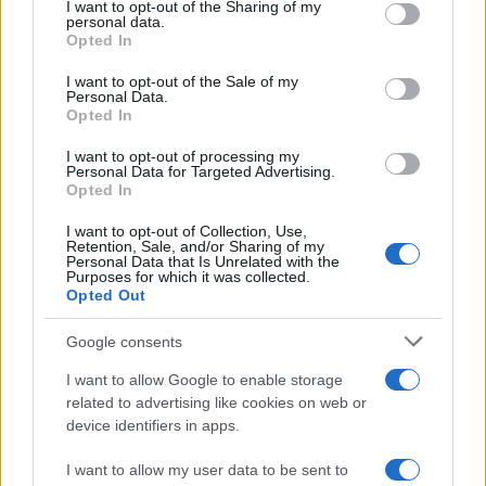
I want to opt-out of the Sharing of my
disclose it to other third parties.
personal data.
Opted In
Please note that this website/app uses one or more Google
services and may gather and store information including but
I want to opt-out of the Sale of my
Personal Data.
not limited to your visit or usage behaviour. You may click to
Opted In
grant or deny consent to Google and its third-party tags to
use your data for below specified purposes in below Google
I want to opt-out of processing my
consent section.
Personal Data for Targeted Advertising.
FRASI
Opted In
Frase del giorno
I want to opt-out of Collection, Use,
Frasi celebri
Retention, Sale, and/or Sharing of my
Personal Data that Is Unrelated with the
Frasi da condividere
Purposes for which it was collected.
Poesie
Opted Out
Proverbi
Incipit letterari
Google consents
Storie con morale
I want to allow Google to enable storage
FILM
related to advertising like cookies on web or
device identifiers in apps.
Frasi dei film
Frase film della settimana
I want to allow my user data to be sent to
Frasi film più lette