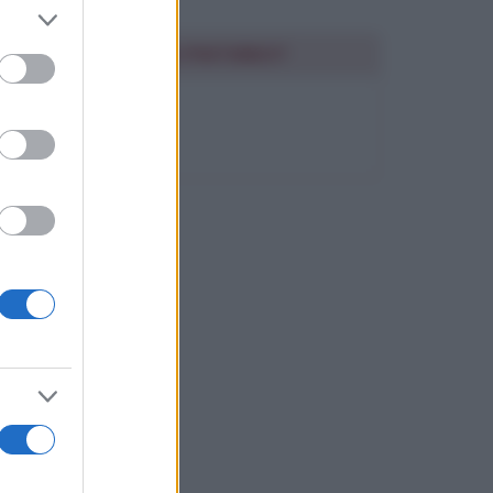
er and store
to grant or
SEGUIMI SU PINTEREST
ed purposes
FRASI BELLE