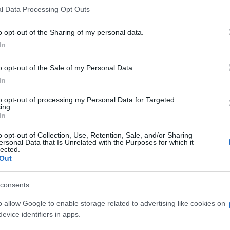
 that this website/app uses one or more Google services and may gath
l Data Processing Opt Outs
including but not limited to your visit or usage behaviour. You may click 
 to Google and its third-party tags to use your data for below specifi
o opt-out of the Sharing of my personal data.
ogle consent section.
In
di altri registi
o opt-out of the Sale of my Personal Data.
In
to opt-out of processing my Personal Data for Targeted
ing.
In
Gary Goldman
o opt-out of Collection, Use, Retention, Sale, and/or Sharing
ersonal Data that Is Unrelated with the Purposes for which it
lected.
Out
consents
o allow Google to enable storage related to advertising like cookies on
evice identifiers in apps.