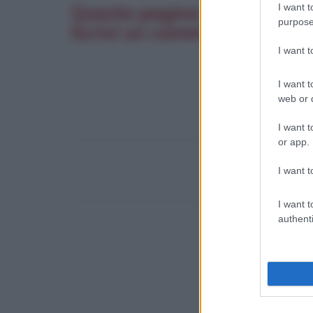
I want t
Questa pagina è stata utile?
purpose
Scrivi un commento. La tua
I want 
I want t
web or d
I want t
or app.
I want t
I want t
authenti