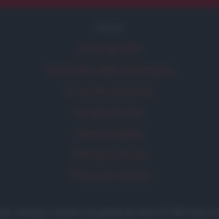
FILM
Frasi dei film
Frase film della settimana
Frasi film più lette
Incipit dei film
Elenco registi
Film più cercati
Frasi sul cinema
 frasi, aforismi e citazioni più grande del web (137.901 frasi