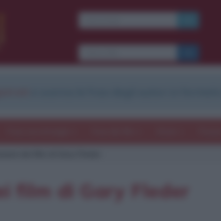
strati
e scarica le frasi degli autori in formato
Frasi con immagini
Frasi dei film
Storie
Poesi
azioni dei film di Gary Fleder
ei film di Gary Fleder