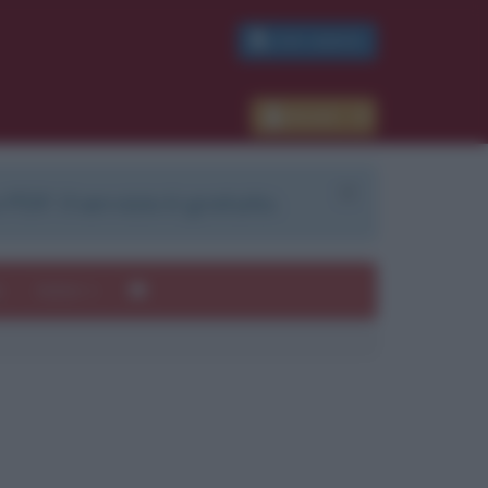
PDF GRATIS
Accedi
 PDF. Il servizio è gratuito.
e
Autori