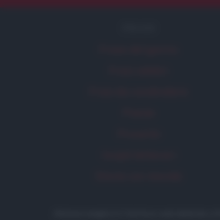
FRASI
Frase del giorno
Frasi celebri
Frasi da condividere
Poesie
Proverbi
Incipit letterari
Storie con morale
Aforismi
.meglio.it è l'archivio web dedicato a