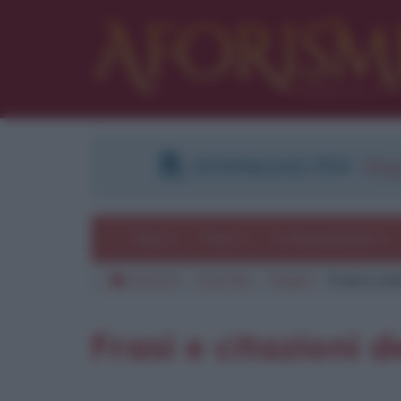
DOWNLOAD PDF
:
Regi
Temi
Frasi
Le frasi più lette
Aforismi
Frasi film
Registi
Frasi e cit
Frasi e citazioni d