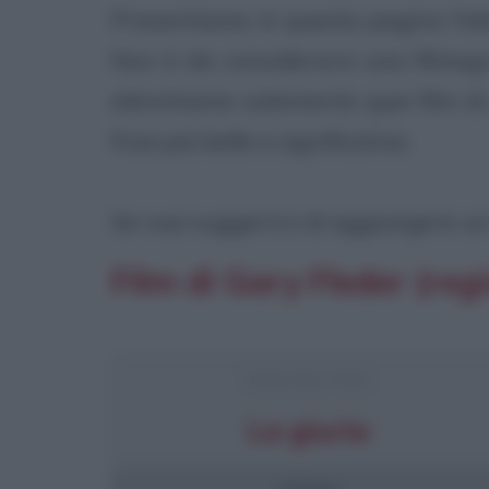
Presentiamo in questa pagina l'ele
Non è da considerarsi una filmogr
elenchiamo solamente quei film di 
frasi più belle e significative.
Se vuoi suggerirci di aggiungere un f
Film di Gary Fleder (regi
FRASI DEL FILM
La giuria
4 frasi