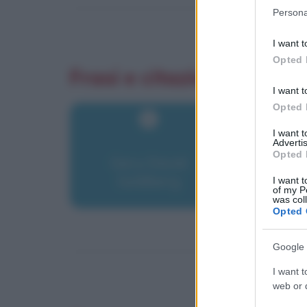
Please note
Persona
information 
deny consent
I want t
in below Go
Opted 
Frasi e citazioni dei film 
I want t
Opted 
I want 
Advertis
Opted 
Gary David
Goldberg
I want t
of my P
was col
Opted 
Google 
I want t
web or d