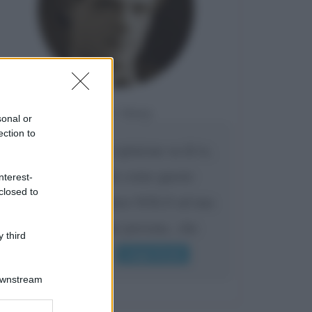
Da:
Giusy
sonal or
ection to
Confermo la mia opinione su di te,
cara amica: parole come queste
nterest-
closed to
possono appartenere SOLO ad una
bella e intelligente persona.. che
 third
l'indifferenza,...
Leggi di più
Downstream