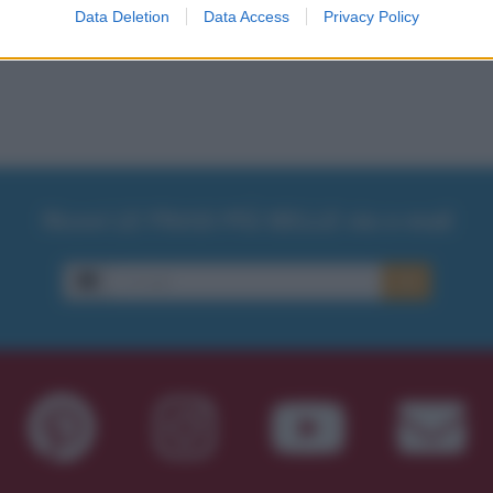
Data Deletion
Data Access
Privacy Policy
Ricevi LE FRASI PIÙ BELLE via e-mail
E-mail
OK