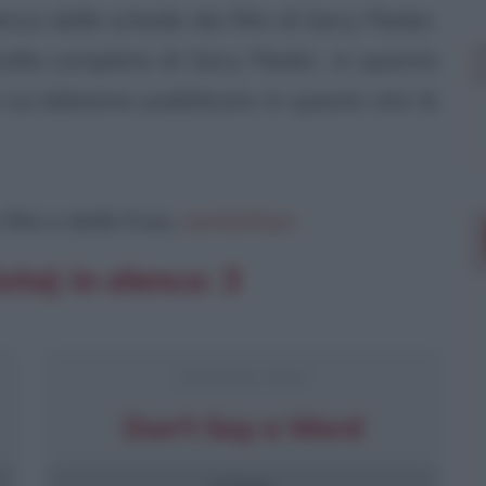
nco delle schede dei film di Gary Fleder.
afia completa di Gary Fleder, in quanto
cui abbiamo pubblicato in questo sito le
ilm o delle frasi,
contattaci
.
sta) in elenco: 3
FRASI DEL FILM
Don't Say a Word
6 frasi