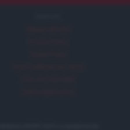
SERVIZI
Mappa del sito
Privacy Policy
Cookie Policy
Frasi suddivise per tema
Foto con frasi belle
Indice degli autori
 in database) • ©2005-2025 • La riproduzione dei