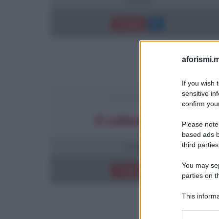
Trama
aforismi.m
If you wish 
sensitive in
FRASI DEL FILM
confirm your
Il collezionista
Please note
based ads b
third parties
5 frasi
You may sepa
Trama
parties on t
This informa
Participants