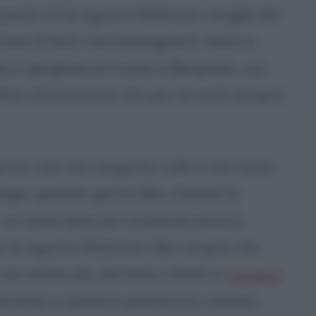
a questi c'è la signora Robinson, moglie del
scusa di farsi riaccompagnare riesce a
ersi spogliata di fronte a Benjamin, con
 dice chiaramente che per lui sarà sempre
ito, che non sospetta nulla e che inizia
. Dopo qualche giorno Ben chiama la
n un hotel dove poi continueranno a
n la signora Robinson, Ben scopre che
 non esiste più, dormono infatti in
camere
stretta a sposarsi poiché era rimasta