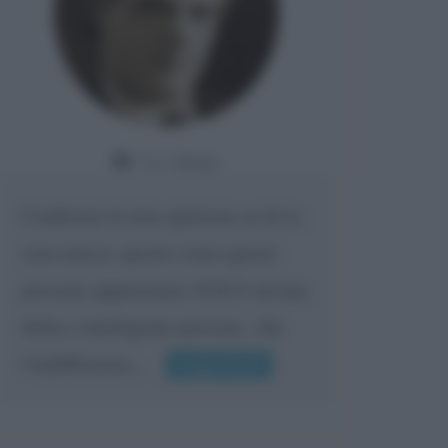
Da:
Giusy
Confermo la mia opinione su di te,
cara amica: parole come queste
possono appartenere SOLO ad una
bella e intelligente persona.. che
l'indifferenza,...
Leggi di più