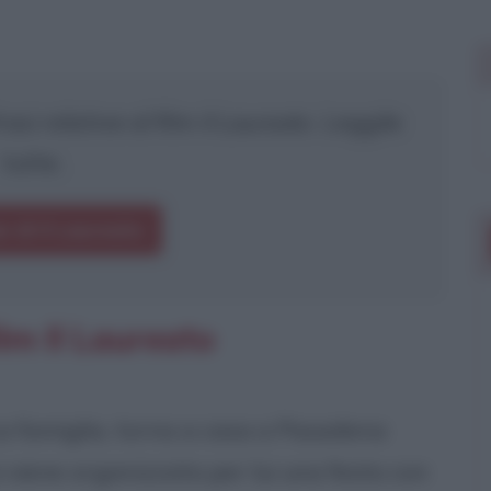
asi relative al film
Il Laureato
. Leggile
tutte.
i di Il Laureato
lm Il Laureato
a famiglia, torna a casa a Pasadena
i viene organizzata per lui una festa con