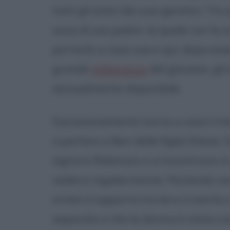
tutti gli amici dei suoi genitori. Tr
socio di suo padre, la quale con la 
portarlo a casa sua e qui, dopo ess
grande
imbarazzo
del giovane, gli
sessualmente disponibile.
Successivamente torna a casa il mar
a parlare a Ben della figlia Elaine
signora Robinson e si incontrano i
vedersi regolarmente. Parlando co
ormai il rapporto tra lei e il marito
separate e che la donna è stata co