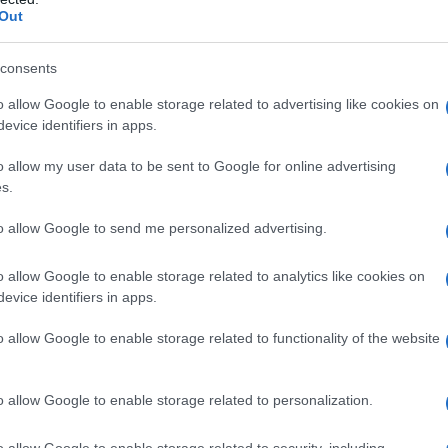
Out
e della relazione di Ben e sua moglie e si
al giovane protagonista che non avrebbe
consents
o allow Google to enable storage related to advertising like cookies on
Elaine a lasciare la prestigiosa università.
evice identifiers in apps.
o allow my user data to be sent to Google for online advertising
 alla compagna di stanza una lettera
s.
hiara il suo amore, dicendo che però
to allow Google to send me personalized advertising.
alizzazione. Il giovane, venuto in
o allow Google to enable storage related to analytics like cookies on
rcare disperatamente Elaine e, nella casa
evice identifiers in apps.
madre di lei che la sua amata sta per
o allow Google to enable storage related to functionality of the website
e ore al matrimonio e Ben deve scoprire
ipitarsi il più velocemente possibile sul
o allow Google to enable storage related to personalization.
tremis che Elaine si sposi.
o allow Google to enable storage related to security, including