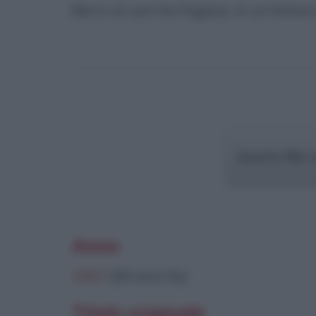
Ma è un sorriso fugace, in un breve is
Questo film 
Anno
1967
(59 anni fa)
Titolo originale