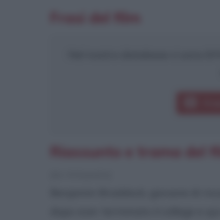
Frasi del film
Nel nostro database ci sono 8 fr
Fras
Riassunto e trama del fi
[da Wikipedia]
Benjamin Braddock, giovane di ricc
dopo aver terminato il college e qu