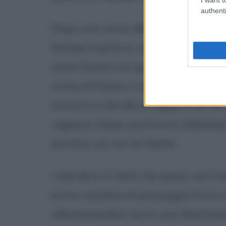
authenti
Dopo una corsa affannosa e sperico
Romeo Duetto e, successivamente, a
tardi: Elaine si è appena sposata. 
nome di Elaine e con estrema meravi
incontro e decide di fuggire con lui.
ragazzo. Dopo una breve colluttazi
portare via con sé Elaine.
I due (lei è in abito da sposa con i
primo autobus di passaggio fra lo s
allontanandosi verso una destinazio