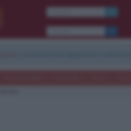
strati
e scarica le frasi degli autori in formato
Frasi con immagini
Frasi dei film
Storie
Poesi
 Laureato