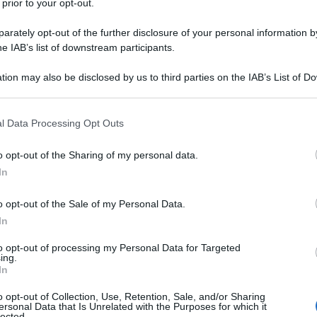
 prior to your opt-out.
rsi di Elaine e fra i due inizia una storia
ndo Ben, pressato dalla signora
rately opt-out of the further disclosure of your personal information by
he IAB’s list of downstream participants.
zione con sua madre.
tion may also be disclosed by us to third parties on the IAB’s List of 
 that may further disclose it to other third parties.
erkeley, dove si fidanza con Carl, un
 that this website/app uses one or more Google services and may gath
l Data Processing Opt Outs
quistarla a tutti i costi si trasferisce a
including but not limited to your visit or usage behaviour. You may click 
 to Google and its third-party tags to use your data for below specifi
o opt-out of the Sharing of my personal data.
na stanza da un affittacamere per
ogle consent section.
In
tivi di Benjamin che vedono il rifiuto di
o opt-out of the Sale of my Personal Data.
onciliano, e nonostante gli
avvertimenti
In
d Elaine riprendono in qualche modo il
to opt-out of processing my Personal Data for Targeted
ing.
ede alla sua amata di sposarlo e lei
In
ta, sembra accettare.
o opt-out of Collection, Use, Retention, Sale, and/or Sharing
ersonal Data that Is Unrelated with the Purposes for which it
lected.