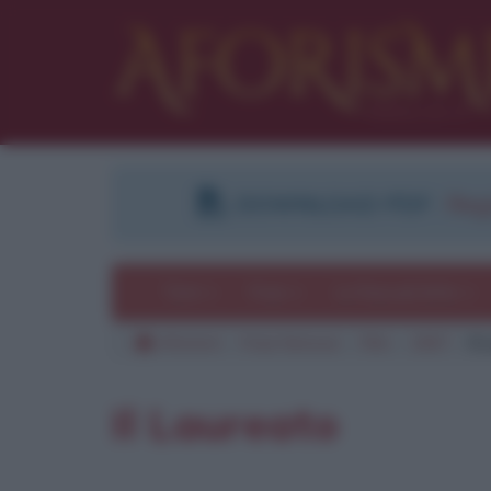
DOWNLOAD PDF
:
Regi
Temi
Frasi
Le frasi più lette
Aforismi
Frasi famose
Film
1967
Il
Il Laureato