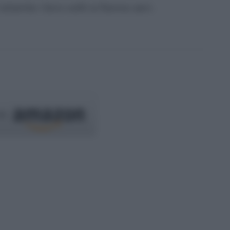
tante i loro volti si fanno seri.
su