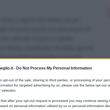
viene a sapere che Elaine sta per
io di uscire con lei o in alternativa di
 Non volendo trovarsi in quella
ri Elaine, suscitando l'ira della signora
i aveva fatto promettere che non
 ragazzo, cercando di mantener fede alla
eglio.it -
Do Not Process My Personal Information
ersi sgradevole agli occhi di Elaine, ma
to opt-out of the sale, sharing to third parties, or processing of your per
n un night club le spiega di averla
formation for targeted advertising by us, please use the below opt-out s
 selection.
uoi genitori. Dopo questa rivelazione i
 that after your opt-out request is processed you may continue seeing i
erata stupenda e decidono di continuare
ased on personal information utilized by us or personal information dis