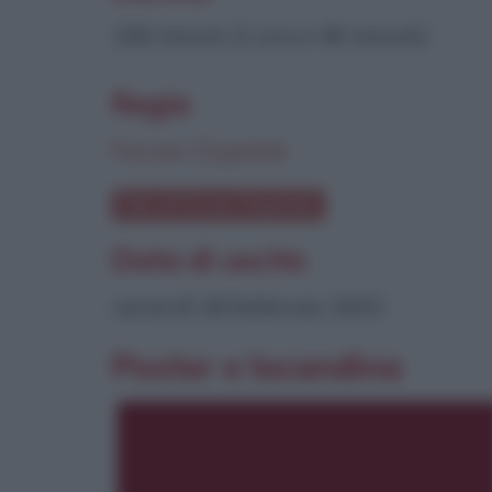
106 minuti (1 ora e 46 minuti)
Regia
Ferzan Özpetek
Film di Ferzan Özpetek
Data di uscita
venerdì 28 febbraio 2003
Poster e locandina