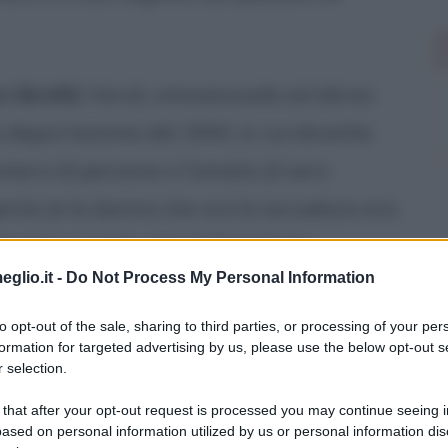
 Girotti
) Veroli, omosessuale ed ebreo
 deportazione del 1943, in cui dovette
umero di persone o l'amato (il vero
gente (e la donna che ora lo accudisce era
e non si salvò, perciò Davide ha
eglio.it -
Do Not Process My Personal Information
iangerlo.
to opt-out of the sale, sharing to third parties, or processing of your per
si dentro, e a comprendere di aver
formation for targeted advertising by us, please use the below opt-out s
 selection.
 that after your opt-out request is processed you may continue seeing i
ased on personal information utilized by us or personal information dis