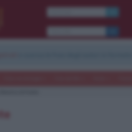
strati
e scarica le frasi degli autori in formato
Frasi con immagini
Frasi dei film
Storie
Poesi
 finestra di fronte
te