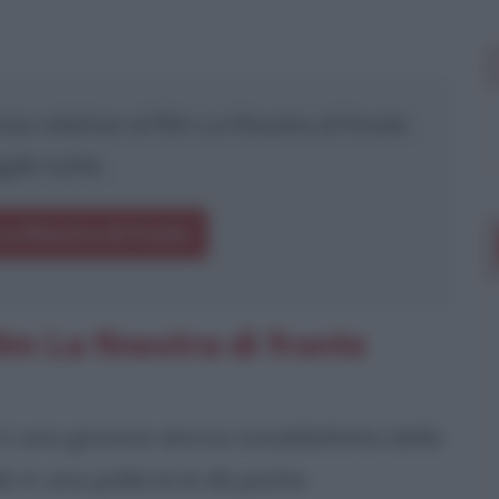
si relative al film
La finestra di fronte
.
gile tutte.
 La finestra di fronte
lm La finestra di fronte
 è una giovane donna insoddisfatta della
le in una polleria le dà poche