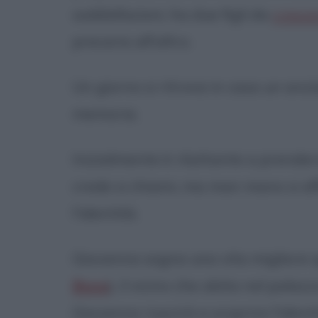
soddisfazioni, ha due figli da
cresce
precario all'altro.
Un giorno si ritrova in casa un anz
memoria.
Inizialmente è riluttante a prender
crede si chiami, ma man mano si aff
l'identità.
Giovanna sogna una vita migliore s
Bova
), il vicino che abita nel palaz
Giovanna riuscirà a scoprire l'identi