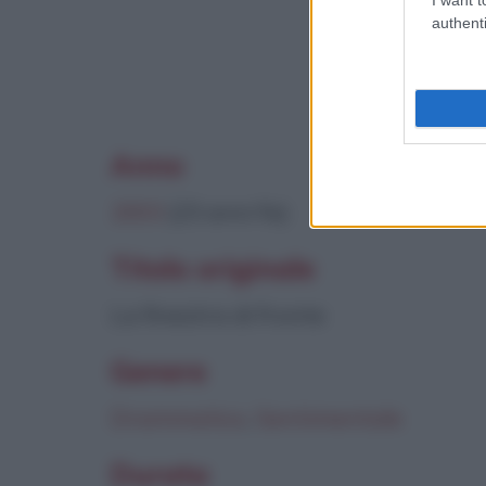
authenti
Questo film 
Anno
2003
(23 anni fa)
Titolo originale
La finestra di fronte
Genere
Drammatico
,
Sentimentale
Durata