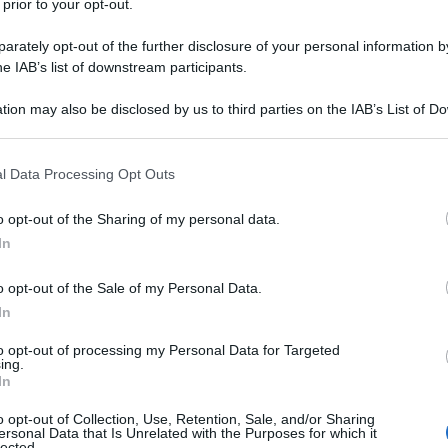
e faceva il pasticcere ed era proprietario
 prior to your opt-out.
tale, a spingerla a coltivare la sua
rately opt-out of the further disclosure of your personal information by
he IAB’s list of downstream participants.
ovanna coltivava per lo più come hobby,
tion may also be disclosed by us to third parties on the IAB’s List of 
prietaria di un pub.
 that may further disclose it to other third parties.
 that this website/app uses one or more Google services and may gath
l Data Processing Opt Outs
passionato con Lorenzo, il quale, con
including but not limited to your visit or usage behaviour. You may click 
 to Google and its third-party tags to use your data for below specifi
iava a sua volta e con maggior fervore,
o opt-out of the Sharing of my personal data.
ogle consent section.
In
te con lui, per fuggire, almeno per una
o opt-out of the Sale of my Personal Data.
utine quotidiana.
In
to opt-out of processing my Personal Data for Targeted
accia alla finestra della casa di Lorenzo e
ing.
In
 stessa e i suoi affetti più cari e si rende
o opt-out of Collection, Use, Retention, Sale, and/or Sharing
bbe tutto, i suoi sogni e le persone che
ersonal Data that Is Unrelated with the Purposes for which it
lected.