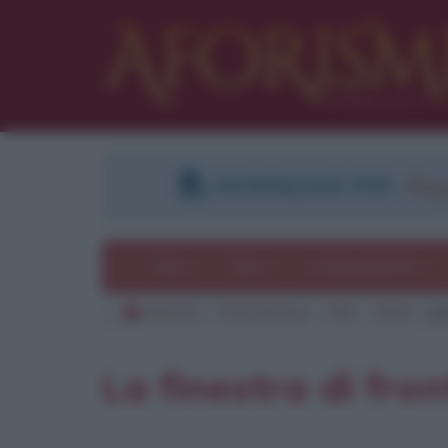
DOWNLOAD PDF
:
Regi
Temi
Frasi
Le frasi più lette
Aforismi
Frasi famose
Film
2003
La
La finestra di fron