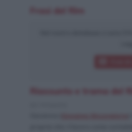
Frasi del film
Nel nostro database ci sono 5 fra
Leg
Frasi di
Riassunto e trama del fi
[da Wikipedia]
Giovanna (
Giovanna Mezzogiorno
)
propria vita: il lavoro come contabi