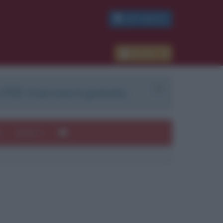
PDF GRATIS
Accedi
 PDF. Il servizio è gratuito.
e
Autori