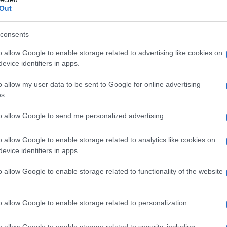
Out
consents
 l'indomani deve partire per trasferirsi
o allow Google to enable storage related to advertising like cookies on
o.
evice identifiers in apps.
o allow my user data to be sent to Google for online advertising
ovvisa indecisione, corre giù per le scale
s.
 con Lorenzo, ma non fa in tempo a
to allow Google to send me personalized advertising.
lontanarsi.
o allow Google to enable storage related to analytics like cookies on
evice identifiers in apps.
o allow Google to enable storage related to functionality of the website
o allow Google to enable storage related to personalization.
o allow Google to enable storage related to security, including