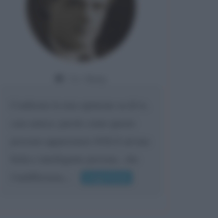
Da:
Giusy
Confermo la mia opinione su di te,
cara amica: parole come queste
possono appartenere SOLO ad una
bella e intelligente persona.. che
l'indifferenza,...
Leggi di più