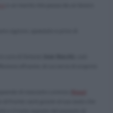
re
e un marito che passa da un lavoro
iano signore, spaesato e privo di
si cura di Simone (
Ivan Bacchi
), così
eziona all'uomo, di cui cerca di scoprire
piando di nascosto Lorenzo (
Raoul
zo di fronte; sarà grazie al suo aiuto che
tà e il triste segreto del passato di