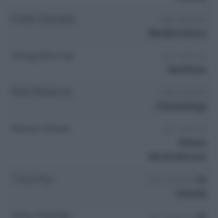
Faith Daniels
nel ruolo di
Moderatore
Doug Murray
nel ruolo di
Mathias
Rick Roberts
nel ruolo di
Hemmings
Karen Hines
nel ruolo di
Alison
McAndrews
Tina Fey
se
nel ruolo di
stessa
Amy Poehler
se
nel ruolo di