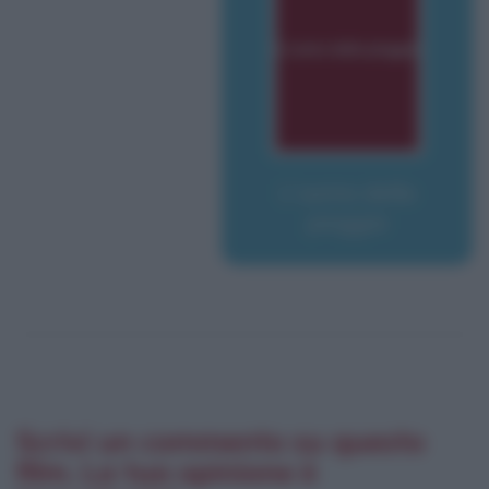
L'uomo della
pioggia
Scrivi un commento su questo
film. La tua opinione è