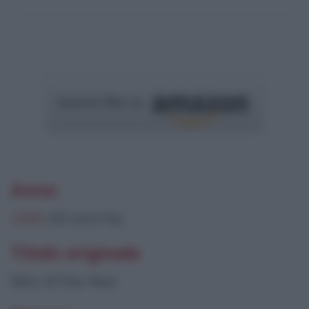
Questo film su
Anno
2006
(20 anni fa)
Titolo originale
Man of the Year