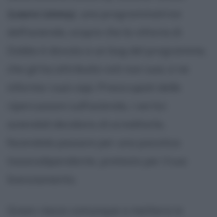
(
Laura Linney
), una programmatrice
dell'azienda, scopre che la vittoria di
Dobbs è dovuta a un bug del programma,
che gli ha attribuito voti non suoi, e ne
informa i suoi capi. Preoccupati delle
ripercussioni sull'azienda, i vertici
aziendali decidono di screditarla,
facendola passare per una psicotica
tossicodipendente, pretesto per il suo
licenziamento.
Green riesce comunque a mettersi in