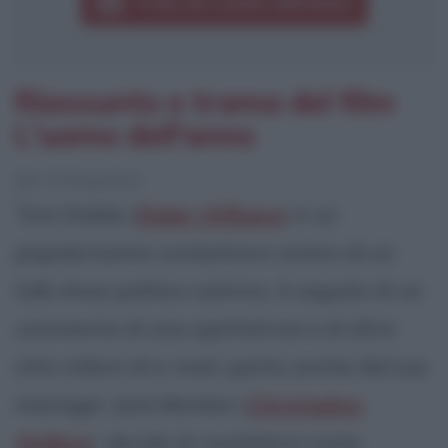
Frasi di L'uomo dell'anno
Riassunto e trama del film
L'uomo dell'anno
[da Wikipedia]
Tom Dobbs (
Robin Williams
) è un
popolarissimo conduttore comico di un
talk show politico-satirico. A seguito di un
commento di una spettatrice e di oltre
otto milioni di e-mail, spinto anche dal suo
manager Jack Menken (
Christopher
Walken
), decide di candidarsi come