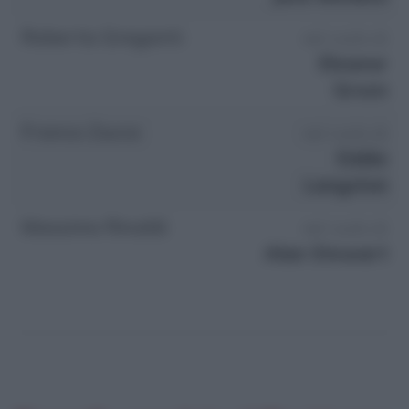
Roberta Greganti
nel ruolo di
Eleanor
Green
Franco Zucca
nel ruolo di
Eddie
Langston
Massimo Rinaldi
nel ruolo di
Alan Stewart