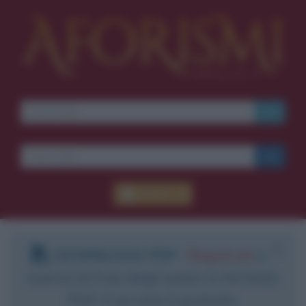
Accedi
DOWNLOAD PDF
:
Registrati
e
scarica le frasi degli autori in formato
PDF. Il servizio è gratuito.