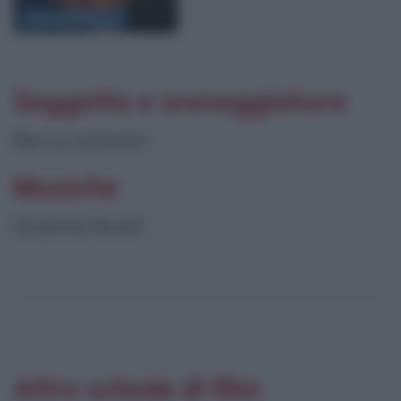
Jeff Goldblum
Soggetto e sceneggiatura
Barry Levinson
Musiche
Graeme Revell
Altre schede di film