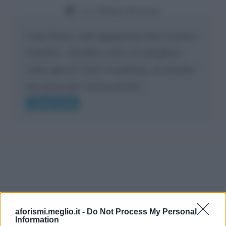
Da:
Gladys Bozanic
Cara Giusy, vedi oggigiorno dove ti porta
l'umiltà... chiedilo a me e ti spiegherò
come questa viene ricambiata, al minimo
uno passa per scemo perché...
Leggi di più
aforismi.meglio.it -
Do Not Process My Personal
Information