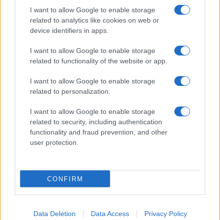
I want to allow Google to enable storage
SERVIZI
related to analytics like cookies on web or
Mappa del sito
device identifiers in apps.
Privacy Policy
Cookie Policy
I want to allow Google to enable storage
Frasi suddivise per tema
related to functionality of the website or app.
Foto con frasi belle
I want to allow Google to enable storage
Indice degli autori
related to personalization.
I want to allow Google to enable storage
Aforismi
.meglio.it è l'archivio web dedicato a frasi,
related to security, including authentication
aforismi e citazioni più grande del web (137.847 frasi in
functionality and fraud prevention, and other
database) • ©2005-2025 • La riproduzione dei testi è
user protection.
consentita citando la fonte secondo la Licenza
Creative Commons
• Nota: in qualità di Affiliato Amazon,
il sito ricava una commissione sugli acquisti idonei. •
CONFIRM
Contatti
Data Deletion
Data Access
Privacy Policy