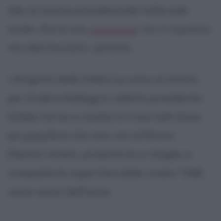
alla scrivania presidenziale nella sala
ovale, che la sua
vocazione
non è il potere,
ma sbertucciare i potenti.
I dirigenti della Delacroy sono arrestati
per frode e Kellogg è rieletto presidente.
Dobbs torna a condurre il suo talk show,
più popolare che mai, con al fianco
Eleanor Green, produttrice e moglie, e
conquista la copertina della rivista TIME
come uomo dell'anno.