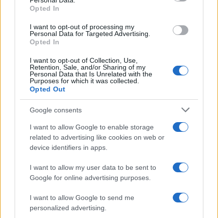
Personal Data.
not limited to your visit or usage behaviour. You may click to
Opted In
grant or deny consent to Google and its third-party tags to
use your data for below specified purposes in below Google
I want to opt-out of processing my
consent section.
Personal Data for Targeted Advertising.
FRASI
Opted In
Frase del giorno
I want to opt-out of Collection, Use,
Frasi celebri
Retention, Sale, and/or Sharing of my
Personal Data that Is Unrelated with the
Frasi da condividere
Purposes for which it was collected.
Poesie
Opted Out
Proverbi
Incipit letterari
Google consents
Storie con morale
I want to allow Google to enable storage
FILM
related to advertising like cookies on web or
device identifiers in apps.
Frasi dei film
Frase film della settimana
I want to allow my user data to be sent to
Frasi film più lette
Google for online advertising purposes.
Incipit dei film
Elenco registi
I want to allow Google to send me
Film più cercati
personalized advertising.
Frasi sul cinema