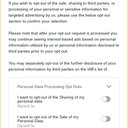
If you wish to opt-out of the sale, sharing to third parties, or
processing of your personal or sensitive information for
VANESSA INCONTRADA
targeted advertising by us, please use the below opt-out
section to confirm your selection.
Frasi di Vanessa Incontrada
Please note that after your opt-out request is processed you
may continue seeing interest-based ads based on personal
information utilized by us or personal information disclosed to
third parties prior to your opt-out.
You may separately opt-out of the further disclosure of your
personal information by third parties on the IAB’s list of
Quando si utilizzano buoni
downstream participants.
Personal Data Processing Opt Outs
ingredienti per fare piatti di pasta,
This information may also be disclosed by us to third parties
on the IAB’s List of Downstream Participants that may further
I want to opt-out of the Sharing of my
disclose it to other third parties.
insalate, stufati, hamburger,
personal data.
Opted In
Please note that this website/app uses one or more Google
verdure grigliate, insalate di frutta e
services and may gather and store information including but
I want to opt-out of the Sale of my
Personal Data.
not limited to your visit or usage behaviour. You may click to
persino delle scandalose torte, tutte
Opted In
grant or deny consent to Google and its third-party tags to