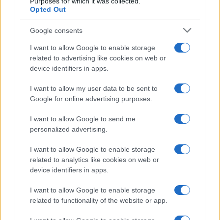
Purposes for which it was collected.
Poesie
Opted Out
Proverbi
Incipit letterari
Google consents
Storie con morale
I want to allow Google to enable storage
FILM
related to advertising like cookies on web or
device identifiers in apps.
Frasi dei film
Frase film della settimana
I want to allow my user data to be sent to
Frasi film più lette
Google for online advertising purposes.
Incipit dei film
Elenco registi
I want to allow Google to send me
Film più cercati
personalized advertising.
Frasi sul cinema
I want to allow Google to enable storage
SERVIZI
related to analytics like cookies on web or
Mappa del sito
device identifiers in apps.
Privacy Policy
Cookie Policy
I want to allow Google to enable storage
Frasi suddivise per tema
related to functionality of the website or app.
Foto con frasi belle