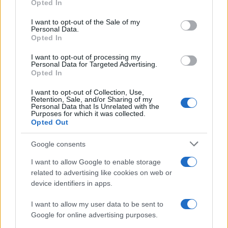
Opted In
Please note that this website/app uses one or more Google
services and may gather and store information including but
I want to opt-out of the Sale of my
Personal Data.
not limited to your visit or usage behaviour. You may click to
Opted In
grant or deny consent to Google and its third-party tags to
use your data for below specified purposes in below Google
I want to opt-out of processing my
consent section.
Personal Data for Targeted Advertising.
FRASI
Opted In
Frase del giorno
I want to opt-out of Collection, Use,
Frasi celebri
Retention, Sale, and/or Sharing of my
Personal Data that Is Unrelated with the
Frasi da condividere
Purposes for which it was collected.
Poesie
Opted Out
Proverbi
Incipit letterari
Google consents
Storie con morale
I want to allow Google to enable storage
FILM
related to advertising like cookies on web or
device identifiers in apps.
Frasi dei film
Frase film della settimana
I want to allow my user data to be sent to
Frasi film più lette
Google for online advertising purposes.
Incipit dei film